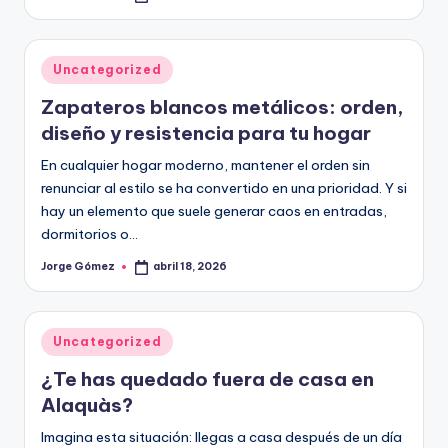
por
Publicado
Uncategorized
en
Zapateros blancos metálicos: orden,
diseño y resistencia para tu hogar
En cualquier hogar moderno, mantener el orden sin
renunciar al estilo se ha convertido en una prioridad. Y si
hay un elemento que suele generar caos en entradas,
dormitorios o…
Jorge Gómez
abril 18, 2026
Publicado
por
Publicado
Uncategorized
en
¿Te has quedado fuera de casa en
Alaquàs?
Imagina esta situación: llegas a casa después de un día