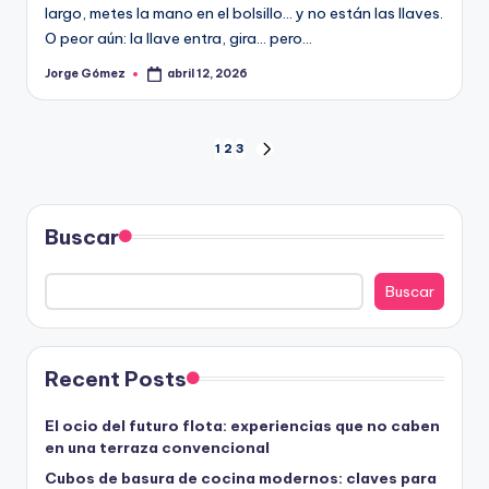
largo, metes la mano en el bolsillo… y no están las llaves.
O peor aún: la llave entra, gira… pero…
Jorge Gómez
abril 12, 2026
Publicado
por
Paginación
1
2
3
SIGUIENTE
PÁGINA
de
entradas
Buscar
Buscar
Recent Posts
El ocio del futuro flota: experiencias que no caben
en una terraza convencional
Cubos de basura de cocina modernos: claves para