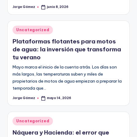
Jorge Gómez
junio 8, 2026
Publicado
por
Publicado
Uncategorized
en
Plataformas flotantes para motos
de agua: la inversión que transforma
tu verano
Mayo marca el inicio de la cuenta atrás. Los días son
más largos, las temperaturas suben y miles de
propietarios de motos de agua empiezan a preparar la
temporada que…
Jorge Gómez
mayo 14, 2026
Publicado
por
Publicado
Uncategorized
en
Náquera y Hacienda: el error que