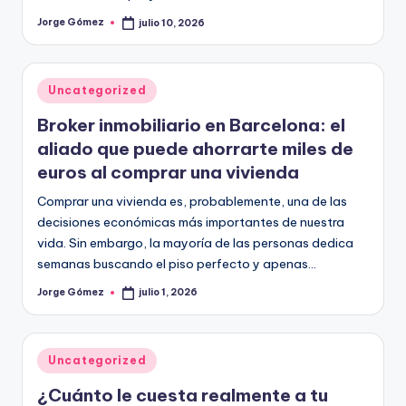
Jorge Gómez
julio 10, 2026
Publicado
por
Publicado
Uncategorized
en
Broker inmobiliario en Barcelona: el
aliado que puede ahorrarte miles de
euros al comprar una vivienda
Comprar una vivienda es, probablemente, una de las
decisiones económicas más importantes de nuestra
vida. Sin embargo, la mayoría de las personas dedica
semanas buscando el piso perfecto y apenas…
Jorge Gómez
julio 1, 2026
Publicado
por
Publicado
Uncategorized
en
¿Cuánto le cuesta realmente a tu