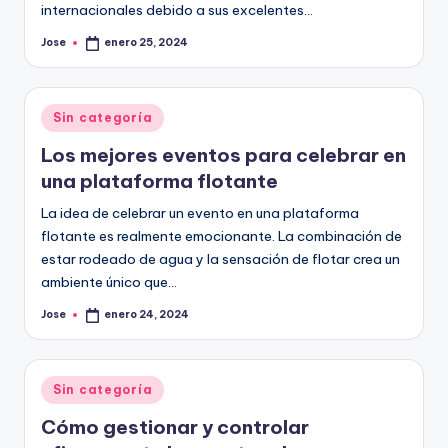
internacionales debido a sus excelentes…
Jose
enero 25, 2024
Publicado
por
Publicado
Sin categoría
en
Los mejores eventos para celebrar en
una plataforma flotante
La idea de celebrar un evento en una plataforma
flotante es realmente emocionante. La combinación de
estar rodeado de agua y la sensación de flotar crea un
ambiente único que…
Jose
enero 24, 2024
Publicado
por
Publicado
Sin categoría
en
Cómo gestionar y controlar