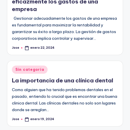
eficazmente los gastos de una
empresa
Gestionar adecuadamente los gastos de una empresa
es fundamental para maximizar la rentabilidad y
garantizar su éxito a largo plazo. La gestión de gastos
corporativos implica controlar y supervisar…
Jose
enero 22, 2024
Publicado
por
Publicado
Sin categoría
en
La importancia de una clínica dental
Como alguien que ha tenido problemas dentales en el
pasado, entiendo lo crucial que es encontrar una buena
clinica dental. Las clínicas dentales no solo son lugares
donde se arreglan…
Jose
enero 19, 2024
Publicado
por