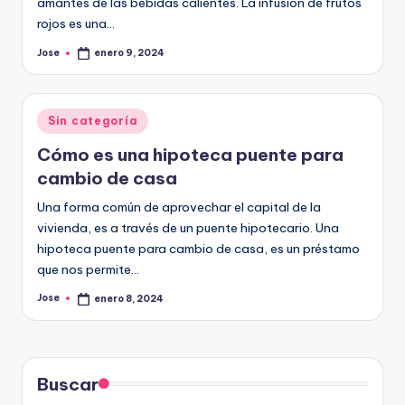
amantes de las bebidas calientes. La infusión de frutos
rojos es una…
Jose
enero 9, 2024
Publicado
por
Publicado
Sin categoría
en
Cómo es una hipoteca puente para
cambio de casa
Una forma común de aprovechar el capital de la
vivienda, es a través de un puente hipotecario. Una
hipoteca puente para cambio de casa, es un préstamo
que nos permite…
Jose
enero 8, 2024
Publicado
por
Buscar