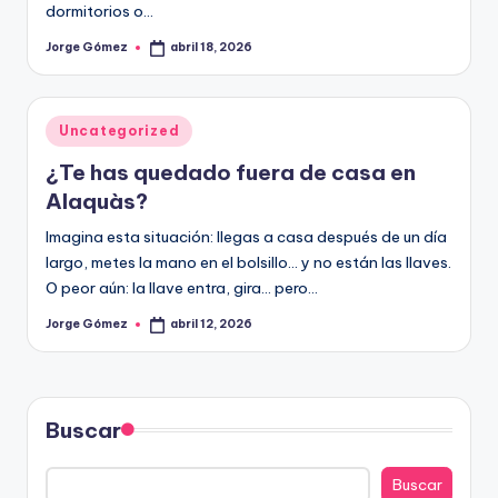
dormitorios o…
Jorge Gómez
abril 18, 2026
Publicado
por
Publicado
Uncategorized
en
¿Te has quedado fuera de casa en
Alaquàs?
Imagina esta situación: llegas a casa después de un día
largo, metes la mano en el bolsillo… y no están las llaves.
O peor aún: la llave entra, gira… pero…
Jorge Gómez
abril 12, 2026
Publicado
por
Buscar
Buscar