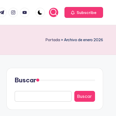
com
r.com
.me
instagram.com
youtube.com
Subscribe
Portada
»
Archivo de enero 2026
Buscar
Buscar