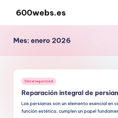
600webs.es
Saltar
al
contenido
Mes:
enero 2026
Publicado
Uncategorized
en
Reparación integral de persi
Las persianas son un elemento esencial en cu
función estética, cumplen un papel fundament