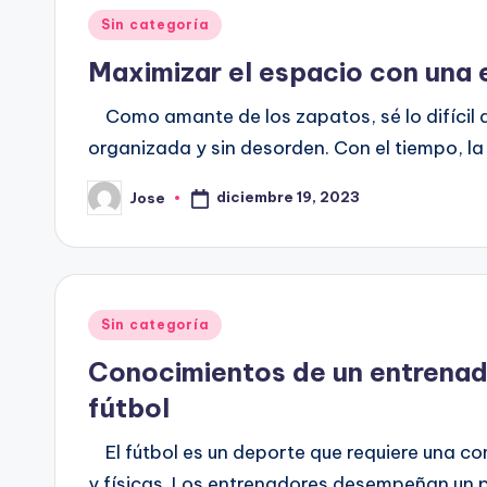
Publicado
Sin categoría
en
Maximizar el espacio con una 
Como amante de los zapatos, sé lo difícil 
organizada y sin desorden. Con el tiempo, l
diciembre 19, 2023
Jose
Publicado
por
Publicado
Sin categoría
en
Conocimientos de un entrenad
fútbol
El fútbol es un deporte que requiere una co
y físicas. Los entrenadores desempeñan un p