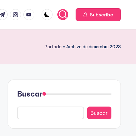
com
r.com
.me
instagram.com
youtube.com
Subscribe
Portada
»
Archivo de diciembre 2023
Buscar
Buscar