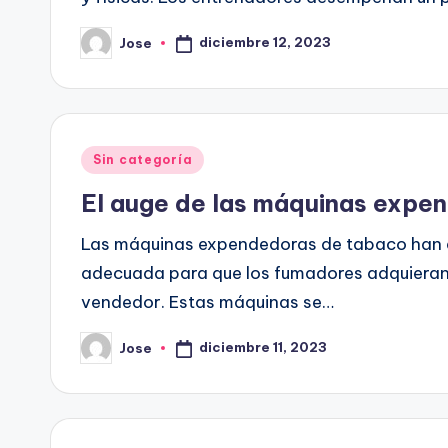
diciembre 12, 2023
Jose
Publicado
por
Publicado
Sin categoría
en
El auge de las máquinas exp
Las máquinas expendedoras de tabaco han e
adecuada para que los fumadores adquieran 
vendedor. Estas máquinas se…
diciembre 11, 2023
Jose
Publicado
por