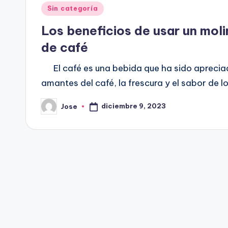
Publicado
Sin categoría
en
Los beneficios de usar un moli
de café
El café es una bebida que ha sido apreciad
amantes del café, la frescura y el sabor de l
diciembre 9, 2023
Jose
Publicado
por