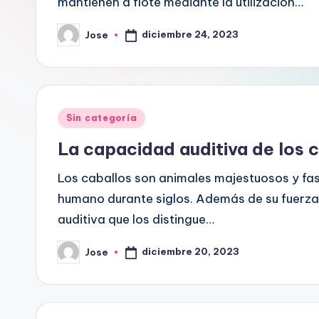
mantienen a flote mediante la utilización…
diciembre 24, 2023
Jose
Publicado
por
Publicado
Sin categoría
en
La capacidad auditiva de los 
Los caballos son animales majestuosos y fa
humano durante siglos. Además de su fuerza 
auditiva que los distingue…
diciembre 20, 2023
Jose
Publicado
por