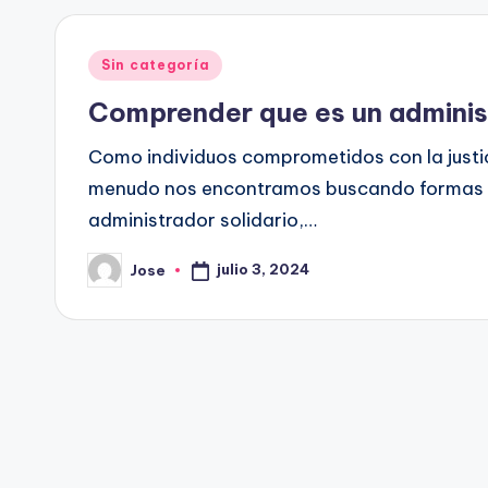
Publicado
Sin categoría
en
Comprender que es un administ
Como individuos comprometidos con la justic
menudo nos encontramos buscando formas de
administrador solidario,…
julio 3, 2024
Jose
Publicado
por