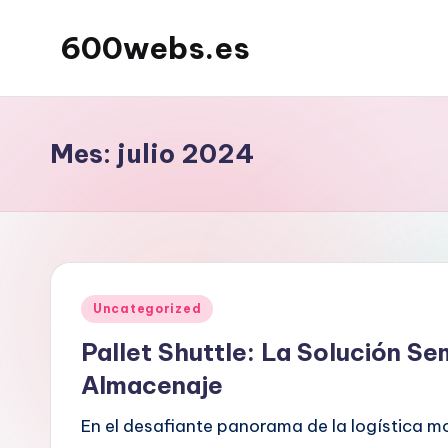
600webs.es
Saltar
al
contenido
Mes:
julio 2024
Publicado
Uncategorized
en
Pallet Shuttle: La Solución S
Almacenaje
En el desafiante panorama de la logística m