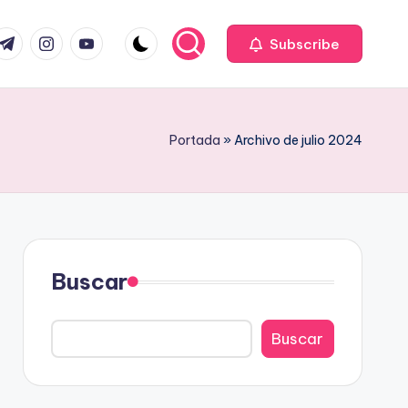
com
r.com
.me
instagram.com
youtube.com
Subscribe
Portada
»
Archivo de julio 2024
Buscar
Buscar