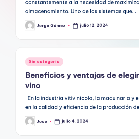
constantemente a la necesidad de maximizar
almacenamiento. Uno de los sistemas que…
julio 12, 2024
Jorge Gómez
Publicado
por
Publicado
Sin categoría
en
Beneficios y ventajas de elegi
vino
En la industria vitivinícola, la maquinaria y
en la calidad y eficiencia de la producción d
julio 4, 2024
Jose
Publicado
por