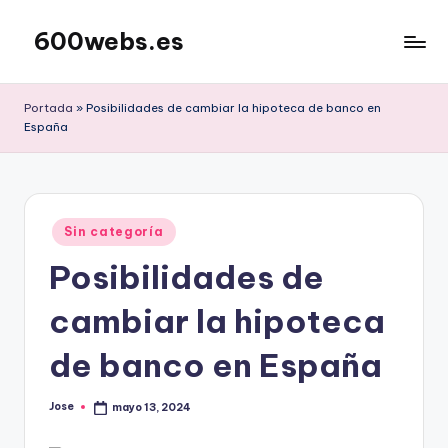
600webs.es
Saltar
al
contenido
Portada
»
Posibilidades de cambiar la hipoteca de banco en
España
Publicado
Sin categoría
en
Posibilidades de
cambiar la hipoteca
de banco en España
Jose
mayo 13, 2024
Publicado
por