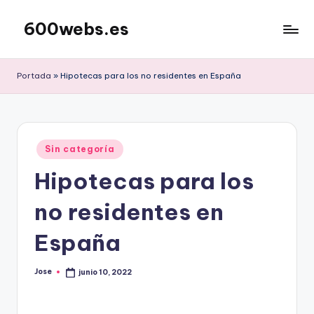
600webs.es
Saltar
al
contenido
Portada
»
Hipotecas para los no residentes en España
Publicado
Sin categoría
en
Hipotecas para los
no residentes en
España
Jose
junio 10, 2022
Publicado
por